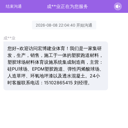
成**业正在为您服务
结束沟通
2026-08-08 22:04:40 开始沟通
成**业
您好~欢迎访问宏博建业体育！我们是一家集研
发，生产，销售，施工于一体的塑胶跑道材料，
塑胶球场材料体育设施系统集成制造商，主营：
硅PU球场、EPDM塑胶跑道、弹性丙烯酸球场、
人造草坪、环氧地坪漆以及透水混凝土。24小
时客服联系电话：15102865415 刘经理。